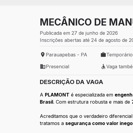
MECÂNICO DE MA
Publicada em 27 de junho de 2026
Inscrições abertas até 24 de agosto de 
Parauapebas - PA
Temporário
Local de trabalho: Parauapebas - PA
Tipo de vaga:
Presencial
Vaga tamb
Modelo de trabalho: Presencial
Vaga também 
DESCRIÇÃO DA VAGA
A
PLAMONT
é especializada em
engenh
Brasil
. Com estrutura robusta e mais de
Acreditamos que o verdadeiro diferencia
tratamos a
segurança como valor inego