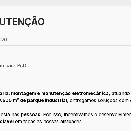
NUTENÇÃO
2026
 Temporário
ém para PcD
para PcD
aria, montagem e manutenção eletromecânica
, atuand
7.500 m² de parque industrial
, entregamos soluções com q
l está nas
pessoas
. Por isso, incentivamos o desenvolvime
ciável
em todas as nossas atividades.