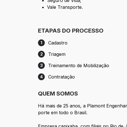
Seguro de Vida;
Vale Transporte.
ETAPAS DO PROCESSO
Cadastro
1
Etapa 1: Cadastro
Triagem
2
Etapa 2: Triagem
Treinamento de Mobilização
3
Etapa 3: Treinamento de Mobilização
Contratação
4
Etapa 4: Contratação
QUEM SOMOS
Há mais de 25 anos, a Plamont Engenhar
porte em todo o Brasil.
Empresa capixaba, com filiais no Rio de