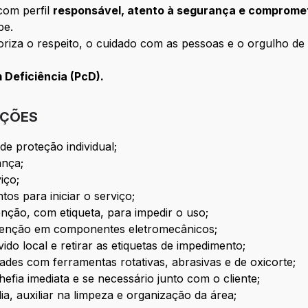
com perfil
responsável, atento à segurança e comprome
pe.
loriza o respeito, o cuidado com as pessoas e o orgulho d
Deficiência (PcD).
IÇÕES
de proteção individual;
ança;
iço;
os para iniciar o serviço;
nção, com etiqueta, para impedir o uso;
tenção em componentes eletromecânicos;
do local e retirar as etiquetas de impedimento;
dades com ferramentas rotativas, abrasivas e de oxicorte;
efia imediata e se necessário junto com o cliente;
ia, auxiliar na limpeza e organização da área;