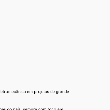
letromecânica em projetos de grande
giões do país, sempre com foco em