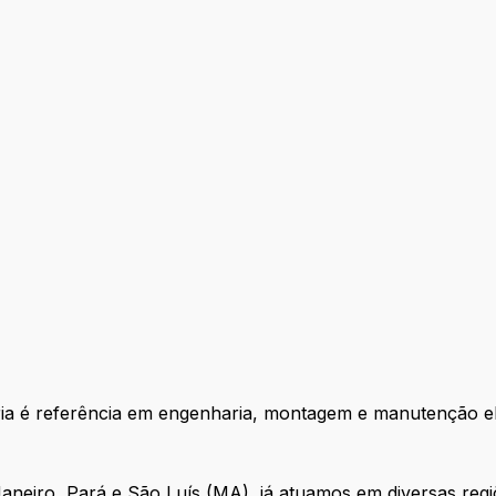
ia é referência em engenharia, montagem e manutenção e
 Janeiro, Pará e São Luís (MA), já atuamos em diversas re